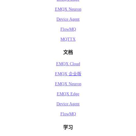
    key: "peerhost"

    value: "10.20.30.125"

EMQX Neuron
  }

Device Agent
  headers {

    key: "protocol"

FlowMQ
    value: "mqtt"

MQTTX
  }

  headers {

文档
    key: "username"

    value: "admin"

EMQX Cloud
  }

}

EMQX 企业版
meta {

EMQX Neuron
  node: "emqx@127.0.0.1"

  version: "5.0.4"

EMQX Edge
  sysdescr: "EMQX"

Device Agent
  cluster_name: "emqxcl"

FlowMQ
学习