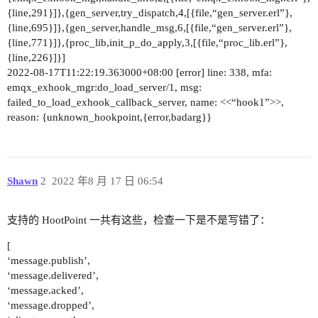
{line,291}]},{gen_server,try_dispatch,4,[{file,“gen_server.erl”},
{line,695}]},{gen_server,handle_msg,6,[{file,“gen_server.erl”},
{line,771}]},{proc_lib,init_p_do_apply,3,[{file,“proc_lib.erl”},
{line,226}]}]
2022-08-17T11:22:19.363000+08:00 [error] line: 338, mfa:
emqx_exhook_mgr:do_load_server/1, msg:
failed_to_load_exhook_callback_server, name: <<“hook1”>>,
reason: {unknown_hookpoint,{error,badarg}}
Shawn
2
2022 年8 月 17 日 06:54
支持的 HootPoint 一共有这些，检查一下是不是写错了：
[
‘message.publish’,
‘message.delivered’,
‘message.acked’,
‘message.dropped’,