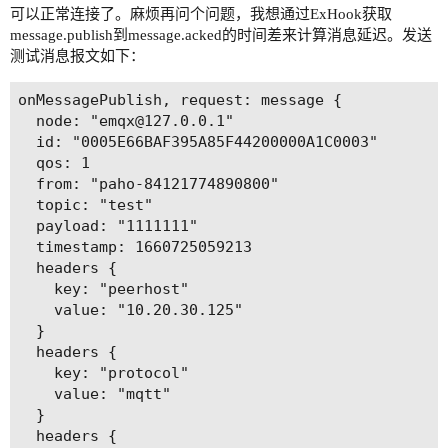
可以正常连接了。麻烦再问个问题，我想通过ExHook获取
message.publish到message.acked的时间差来计算消息延迟。发送
测试消息报文如下：
onMessagePublish, request: message {

  node: "emqx@127.0.0.1"

  id: "0005E66BAF395A85F44200000A1C0003"

  qos: 1

  from: "paho-84121774890800"

  topic: "test"

  payload: "1111111"

  timestamp: 1660725059213

  headers {

    key: "peerhost"

    value: "10.20.30.125"

  }

  headers {

    key: "protocol"

    value: "mqtt"

  }

  headers {
