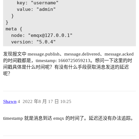
    key: "username"

    value: "admin"

  }

}

meta {

  node: "emqx@127.0.0.1"

  version: "5.0.4"

  sysdescr: "EMQX"

发现报文中 message.publish、message.delivered、message.acked
  cluster_name: "emqxcl"

的时间戳都是，timestamp: 1660725059213。想问一下这里的时
}

间戳具体是什么时间呢？有没有什么手段获取消息发送的延迟
onMessageDelivered, request: clientinfo {

呢？
  node: "emqx@127.0.0.1"

  clientid: "paho-84121774890800"

  username: "admin"

  peerhost: "10.20.30.125"

  sockport: 1883

Shawn
4
2022 年8 月 17 日 10:25
  protocol: "mqtt"

  anonymous: true

timestamp 就是消息到达 emqx 的时间了。延迟还没有办法追踪。
}

message {

  node: "emqx@127.0.0.1"
