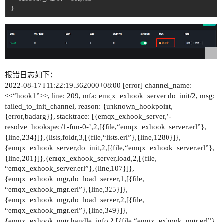
报错日志如下：
2022-08-17T11:22:19.362000+08:00 [error] channel_name:
<<“hook1”>>, line: 209, mfa: emqx_exhook_server:do_init/2, msg:
failed_to_init_channel, reason: {unknown_hookpoint,
{error,badarg}}, stacktrace: [{emqx_exhook_server,’-
resolve_hookspec/1-fun-0-’,2,[{file,“emqx_exhook_server.erl”},
{line,234}]},{lists,foldr,3,[{file,“lists.erl”},{line,1280}]},
{emqx_exhook_server,do_init,2,[{file,“emqx_exhook_server.erl”},
{line,201}]},{emqx_exhook_server,load,2,[{file,
“emqx_exhook_server.erl”},{line,107}]},
{emqx_exhook_mgr,do_load_server,1,[{file,
“emqx_exhook_mgr.erl”},{line,325}]},
{emqx_exhook_mgr,do_load_server,2,[{file,
“emqx_exhook_mgr.erl”},{line,349}]},
{emqx_exhook_mgr,handle_info,2,[{file,“emqx_exhook_mgr.erl”},