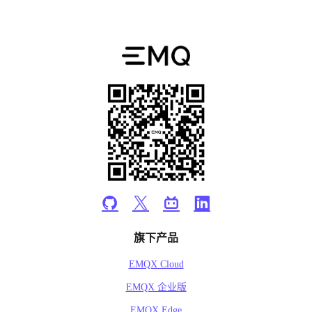
  sysdescr: "EMQX"

  cluster_name: "emqxcl"

}

onMessageAcked, request: clientinfo {

  node: "emqx@127.0.0.1"

  clientid: "paho-84121774890800"

  username: "admin"

  peerhost: "10.20.30.125"

  sockport: 1883

  protocol: "mqtt"

  anonymous: true

}

message {

  node: "emqx@127.0.0.1"

  id: "0005E66BAF395A85F44200000A1C0003"

  qos: 1

旗下产品
  from: "paho-84121774890800"

  topic: "test"

EMQX Cloud
  payload: "1111111"

EMQX 企业版
  timestamp: 1660725059213

  headers {

EMQX Edge