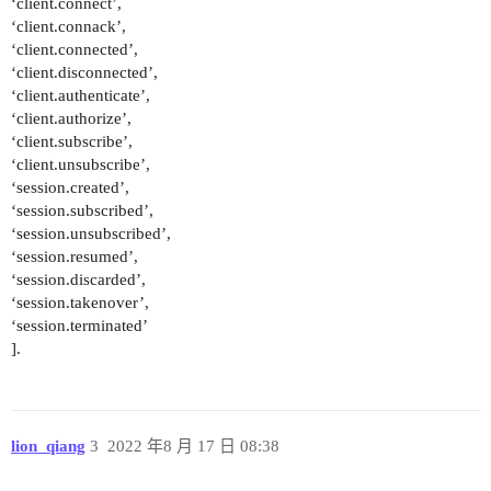
‘client.connect’,
‘client.connack’,
‘client.connected’,
‘client.disconnected’,
‘client.authenticate’,
‘client.authorize’,
‘client.subscribe’,
‘client.unsubscribe’,
‘session.created’,
‘session.subscribed’,
‘session.unsubscribed’,
‘session.resumed’,
‘session.discarded’,
‘session.takenover’,
‘session.terminated’
].
lion_qiang
3
2022 年8 月 17 日 08:38