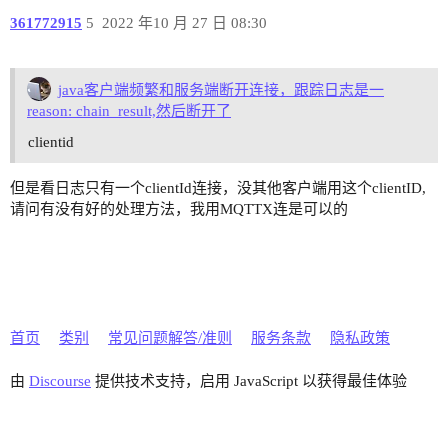
  id: "0005E66BAF395A85F44200000A1C0003"

  qos: 1

361772915
5
2022 年10 月 27 日 08:30
  from: "paho-84121774890800"

  topic: "test"

  payload: "1111111"

java客户端频繁和服务端断开连接，跟踪日志是一
  timestamp: 1660725059213

reason: chain_result,然后断开了
  headers {

clientid
    key: "peerhost"

    value: "10.20.30.125"

但是看日志只有一个clientId连接，没其他客户端用这个clientID,
  }

请问有没有好的处理方法，我用MQTTX连是可以的
  headers {

    key: "protocol"

    value: "mqtt"

  }

  headers {

    key: "username"

    value: "admin"

首页
类别
常见问题解答/准则
服务条款
隐私政策
  }

}

由
Discourse
提供技术支持，启用 JavaScript 以获得最佳体验
meta {

  node: "emqx@127.0.0.1"

  version: "5.0.4"
