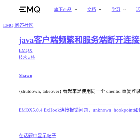
旗下产品
文档
学习
EMQ 问答社区
java客户端频繁和服务端断开连接，跟踪
EMQX
技术支持
Shawn
{shutdown, takeover} 看起来是使用同一个 clienti
EMQX5.0.4 ExHook连接报错问题，unknown_hookpoin
在话题中显示帖子