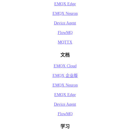
EMQX Edge
EMQX Neuron
Device Agent
FlowMQ
MQTTX
文档
EMQX Cloud
EMQX 企业版
EMQX Neuron
EMQX Edge
Device Agent
FlowMQ
学习