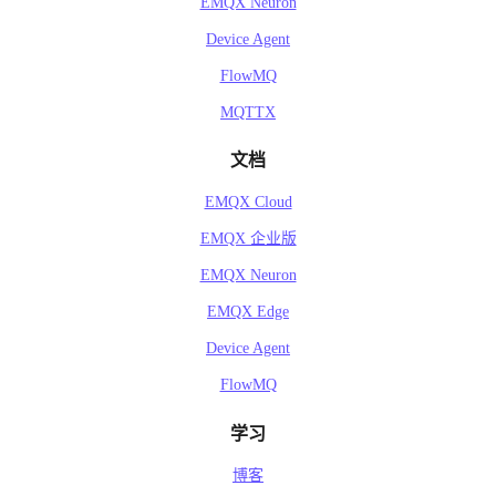
EMQX Neuron
Device Agent
FlowMQ
MQTTX
文档
EMQX Cloud
EMQX 企业版
EMQX Neuron
EMQX Edge
Device Agent
FlowMQ
学习
博客