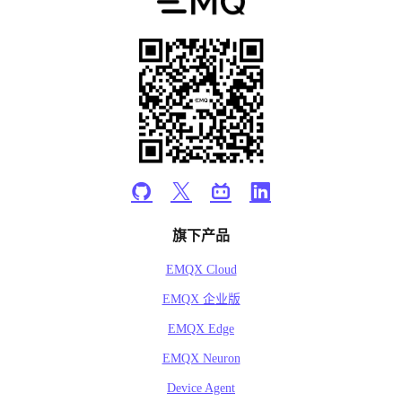
旗下产品
EMQX Cloud
EMQX 企业版
EMQX Edge
EMQX Neuron
Device Agent