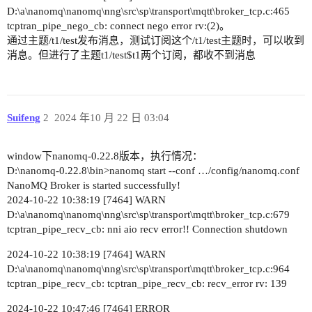
D:\a\nanomq\nanomq\nng\src\sp\transport\mqtt\broker_tcp.c:465
tcptran_pipe_nego_cb: connect nego error rv:(2)。
通过主题/t1/test发布消息，测试订阅这个/t1/test主题时，可以收到
消息。但进行了主题t1/test$t1两个订阅，都收不到消息
Suifeng
2
2024 年10 月 22 日 03:04
window下nanomq-0.22.8版本，执行情况：
D:\nanomq-0.22.8\bin>nanomq start --conf …/config/nanomq.conf
NanoMQ Broker is started successfully!
2024-10-22 10:38:19 [7464] WARN
D:\a\nanomq\nanomq\nng\src\sp\transport\mqtt\broker_tcp.c:679
tcptran_pipe_recv_cb: nni aio recv error!! Connection shutdown
2024-10-22 10:38:19 [7464] WARN
D:\a\nanomq\nanomq\nng\src\sp\transport\mqtt\broker_tcp.c:964
tcptran_pipe_recv_cb: tcptran_pipe_recv_cb: recv_error rv: 139
2024-10-22 10:47:46 [7464] ERROR