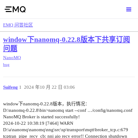
EMQ 问答社区
window下nanomq-0.22.8版本下共享订阅
问题
NanoMQ
bug
Suifeng
1
2024 年10 月 22 日 03:06
window下nanomq-0.22.8版本，执行情况：
D:\nanomq-0.22.8\bin>nanomq start --conf …/config/nanomq.conf
NanoMQ Broker is started successfully!
2024-10-22 10:38:19 [7464] WARN
D:\a\nanomq\nanomq\nng\src\sp\transport\mqtt\broker_tcp.c:679
tcptran_pipe_recv_cb: nni aio recv error!! Connection shutdown