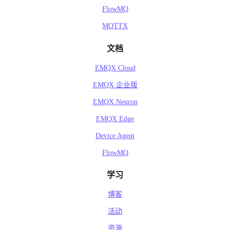
FlowMQ
MQTTX
文档
EMQX Cloud
EMQX 企业版
EMQX Neuron
EMQX Edge
Device Agent
FlowMQ
学习
博客
活动
资源