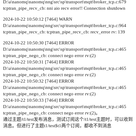
D:\a\nanomq\nanomq\nng\src\sp\transport\mqtt\broker_tcp.c:679
tcptran_pipe_recv_cb: nni aio recv error!! Connection shutdown
2024-10-22 10:50:12 [7464] WARN
D:\a\nanomq\nanomq\nng\src\sp\transport\mqtt\broker_tcp.c:964
tcptran_pipe_recv_cb: tcptran_pipe_recv_cb: recv_error rv: 139
2024-10-22 10:50:30 [7464] ERROR
D:\a\nanomq\nanomq\nng\src\sp\transport\mqtt\broker_tcp.c:465
tcptran_pipe_nego_cb: connect nego error rv:(2)
2024-10-22 10:50:31 [7464] ERROR
D:\a\nanomq\nanomq\nng\src\sp\transport\mqtt\broker_tcp.c:465
tcptran_pipe_nego_cb: connect nego error rv:(2)
2024-10-22 10:50:32 [7464] ERROR
D:\a\nanomq\nanomq\nng\src\sp\transport\mqtt\broker_tcp.c:465
tcptran_pipe_nego_cb: connect nego error rv:(2)
2024-10-22 10:50:33 [7464] ERROR
D:\a\nanomq\nanomq\nng\src\sp\transport\mqtt\broker_tcp.c:465
tcptran_pipe_nego_cb: connect nego error rv:(2)。
通过主题/t1/test发布消息，测试订阅这个/t1/test主题时，可以收到
消息。但进行了主题t1/test$t1两个订阅，都收不到消息