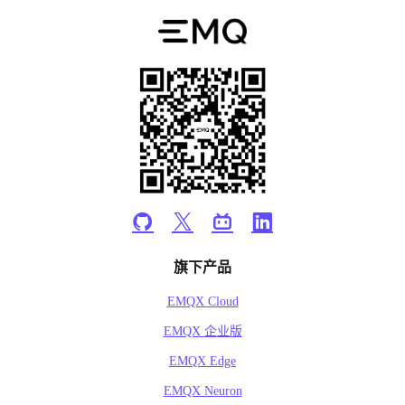
旗下产品
EMQX Cloud
EMQX 企业版
EMQX Edge
EMQX Neuron