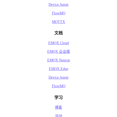
Device Agent
FlowMQ
MQTTX
文档
EMQX Cloud
EMQX 企业版
EMQX Neuron
EMQX Edge
Device Agent
FlowMQ
学习
博客
活动