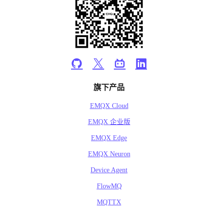
旗下产品
EMQX Cloud
EMQX 企业版
EMQX Edge
EMQX Neuron
Device Agent
FlowMQ
MQTTX