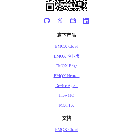
旗下产品
EMQX Cloud
EMQX 企业版
EMQX Edge
EMQX Neuron
Device Agent
FlowMQ
MQTTX
文档
EMQX Cloud