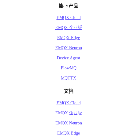
旗下产品
EMQX Cloud
EMQX 企业版
EMQX Edge
EMQX Neuron
Device Agent
FlowMQ
MQTTX
文档
EMQX Cloud
EMQX 企业版
EMQX Neuron
EMQX Edge