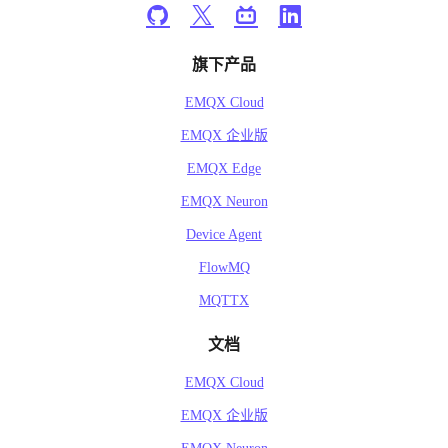
旗下产品
EMQX Cloud
EMQX 企业版
EMQX Edge
EMQX Neuron
Device Agent
FlowMQ
MQTTX
文档
EMQX Cloud
EMQX 企业版