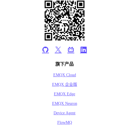
旗下产品
EMQX Cloud
EMQX 企业版
EMQX Edge
EMQX Neuron
Device Agent
FlowMQ