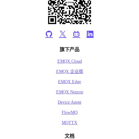
旗下产品
EMQX Cloud
EMQX 企业版
EMQX Edge
EMQX Neuron
Device Agent
FlowMQ
MQTTX
文档