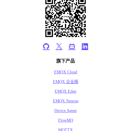
旗下产品
EMQX Cloud
EMQX 企业版
EMQX Edge
EMQX Neuron
Device Agent
FlowMQ
MQTTX