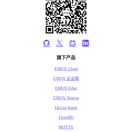
旗下产品
EMQX Cloud
EMQX 企业版
EMQX Edge
EMQX Neuron
Device Agent
FlowMQ
MQTTX