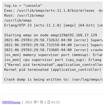
log.to = "console"

Exec: /usr/lib/emqx/erts-11.1.8/bin/erlexec -bo
Root: /usr/lib/emqx

/usr/lib/emqx

Erlang/OTP 23 [erts-11.1.8] [emqx] [64-bit] [smp
Starting emqx on node emqx129@192.168.17.129

2021-06-29T03:29:58.732632-04:00 [error] Superv
2021-06-29T03:29:58.733159-04:00 [error] Superv
2021-06-29T03:29:58.733605-04:00 [error] crashe
[os_mon] memory supervisor port (memsup): Erlang
[os_mon] cpu supervisor port (cpu_sup): Erlang h
{"Kernel pid terminated",application_controller
Kernel pid terminated (application_controller) (
DDDHuang
2
2021 年7 月 2 日 01:55