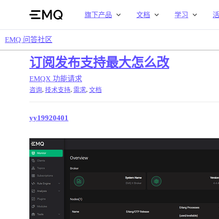
旗下产品
文档
学习
EMQ 问答社区
订阅发布支持最大怎么改
EMQX
功能请求
,
,
,
咨询
技术支持
需求
文档
yy19920401