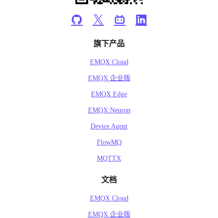
旗下产品
EMQX Cloud
EMQX 企业版
EMQX Edge
EMQX Neuron
Device Agent
FlowMQ
MQTTX
文档
EMQX Cloud
EMQX 企业版