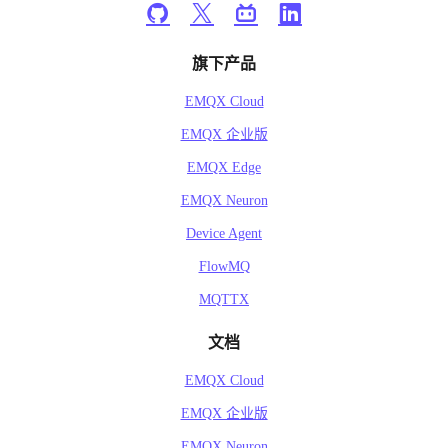
旗下产品
EMQX Cloud
EMQX 企业版
EMQX Edge
EMQX Neuron
Device Agent
FlowMQ
MQTTX
文档
EMQX Cloud
EMQX 企业版
EMQX Neuron