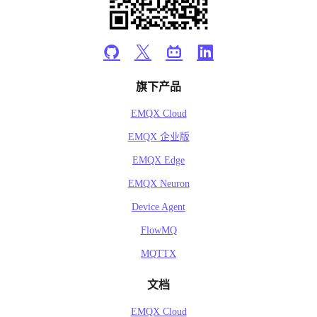
旗下产品
EMQX Cloud
EMQX 企业版
EMQX Edge
EMQX Neuron
Device Agent
FlowMQ
MQTTX
文档
EMQX Cloud