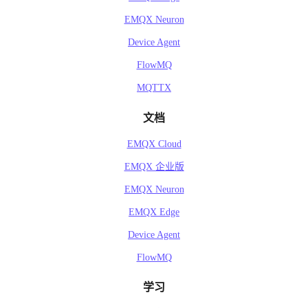
EMQX Neuron
Device Agent
FlowMQ
MQTTX
文档
EMQX Cloud
EMQX 企业版
EMQX Neuron
EMQX Edge
Device Agent
FlowMQ
学习