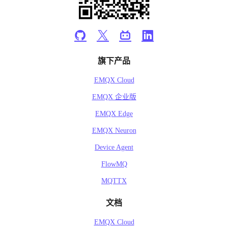
旗下产品
EMQX Cloud
EMQX 企业版
EMQX Edge
EMQX Neuron
Device Agent
FlowMQ
MQTTX
文档
EMQX Cloud