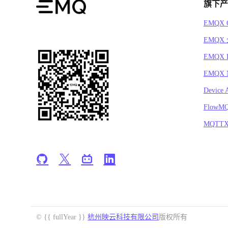
旗下产
EMQX C
EMQX
EMQX 
EMQX N
Device 
FlowM
MQTT
© {{ fullYear }}
杭州映云科技有限公司
版权所有