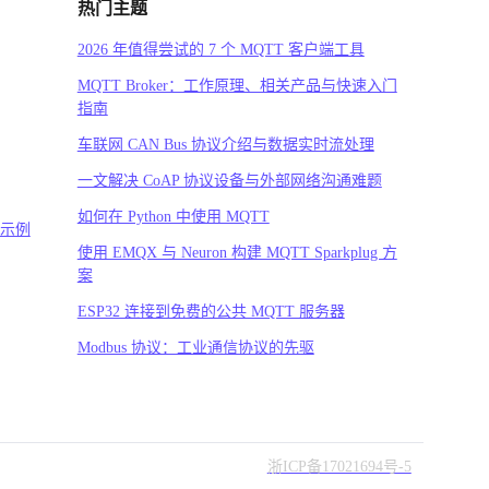
热门主题
2026 年值得尝试的 7 个 MQTT 客户端工具
MQTT Broker：工作原理、相关产品与快速入门
指南
车联网 CAN Bus 协议介绍与数据实时流处理
一文解决 CoAP 协议设备与外部网络沟通难题
如何在 Python 中使用 MQTT
码示例
使用 EMQX 与 Neuron 构建 MQTT Sparkplug 方
案
ESP32 连接到免费的公共 MQTT 服务器
Modbus 协议：工业通信协议的先驱
浙ICP备17021694号-5