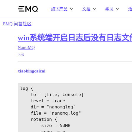
旗下产品
文档
学习
EMQ 问答社区
win系统端开启日志后没有日志文
NanoMQ
bug
xiaobingcaicai
log {

	to = [file, console]

	level = trace

	dir = "nanomqlog"

	file = "nanomq.log"

	rotation {

		size = 50MB

		count = 5
