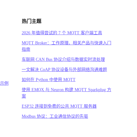
热门主题
2026 年值得尝试的 7 个 MQTT 客户端工具
MQTT Broker：工作原理、相关产品与快速入门
指南
车联网 CAN Bus 协议介绍与数据实时流处理
一文解决 CoAP 协议设备与外部网络沟通难题
如何在 Python 中使用 MQTT
码示例
使用 EMQX 与 Neuron 构建 MQTT Sparkplug 方
案
ESP32 连接到免费的公共 MQTT 服务器
Modbus 协议：工业通信协议的先驱