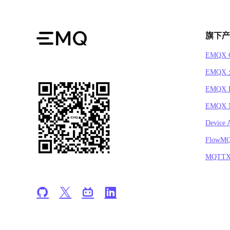
旗下产
EMQX C
EMQX
EMQX 
EMQX N
Device 
FlowM
MQTT