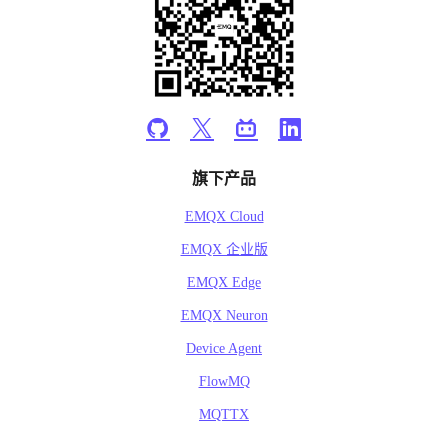
旗下产品
EMQX Cloud
EMQX 企业版
EMQX Edge
EMQX Neuron
Device Agent
FlowMQ
MQTTX