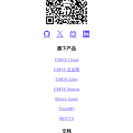
旗下产品
EMQX Cloud
EMQX 企业版
EMQX Edge
EMQX Neuron
Device Agent
FlowMQ
MQTTX
文档