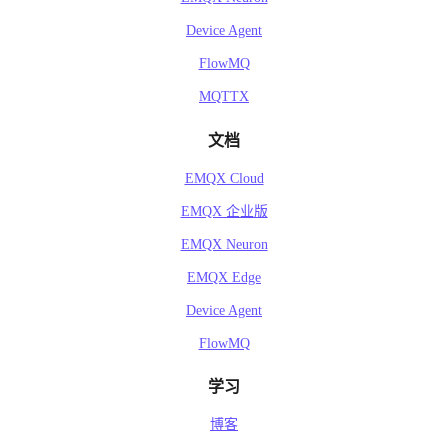
Device Agent
FlowMQ
MQTTX
文档
EMQX Cloud
EMQX 企业版
EMQX Neuron
EMQX Edge
Device Agent
FlowMQ
学习
博客