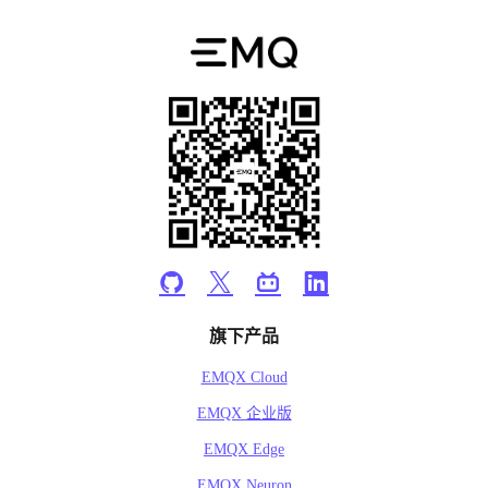
旗下产品
EMQX Cloud
EMQX 企业版
EMQX Edge
EMQX Neuron