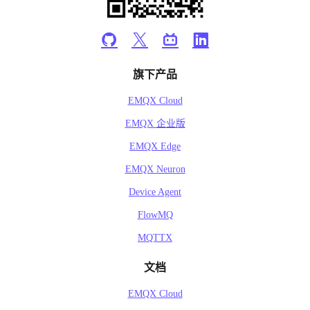
旗下产品
EMQX Cloud
EMQX 企业版
EMQX Edge
EMQX Neuron
Device Agent
FlowMQ
MQTTX
文档
EMQX Cloud