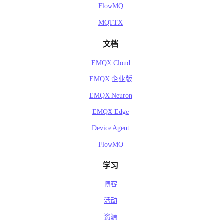
FlowMQ
MQTTX
文档
EMQX Cloud
EMQX 企业版
EMQX Neuron
EMQX Edge
Device Agent
FlowMQ
学习
博客
活动
资源