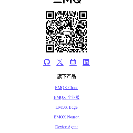
旗下产品
EMQX Cloud
EMQX 企业版
EMQX Edge
EMQX Neuron
Device Agent