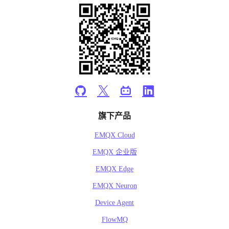
旗下产品
EMQX Cloud
EMQX 企业版
EMQX Edge
EMQX Neuron
Device Agent
FlowMQ