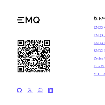
旗下产
EMQX C
EMQX
EMQX 
EMQX N
Device 
FlowM
MQTT