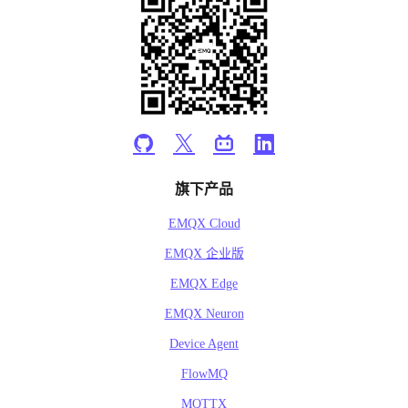
旗下产品
EMQX Cloud
EMQX 企业版
EMQX Edge
EMQX Neuron
Device Agent
FlowMQ
MQTTX