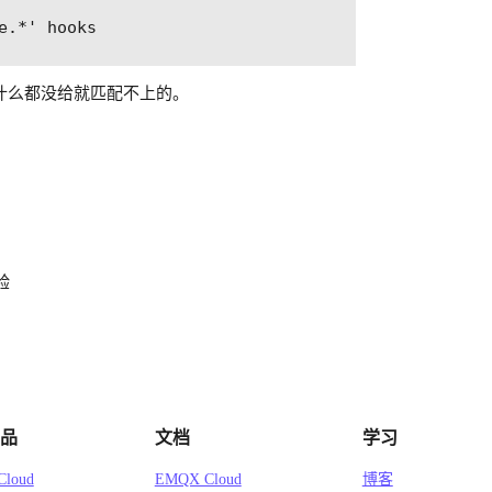
.*' hooks

志里面你什么都没给就匹配不上的。
验
品
文档
学习
loud
EMQX Cloud
博客