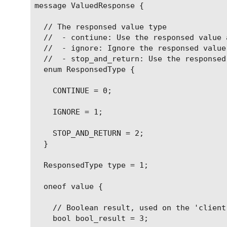
message ValuedResponse {

  // The responsed value type

  //  - contiune: Use the responsed value 
  //  - ignore: Ignore the responsed value

  //  - stop_and_return: Use the responsed
  enum ResponsedType {

    CONTINUE = 0;

    IGNORE = 1;

    STOP_AND_RETURN = 2;

  }

  ResponsedType type = 1;

  oneof value {

    // Boolean result, used on the 'client
    bool bool_result = 3;
