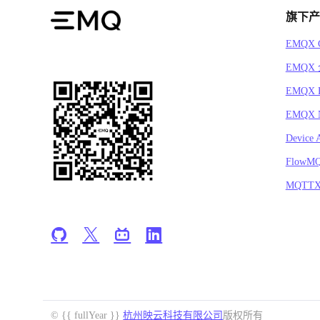
旗下产
EMQX C
EMQX
EMQX 
EMQX N
Device 
FlowM
MQTT
© {{ fullYear }}
杭州映云科技有限公司
版权所有