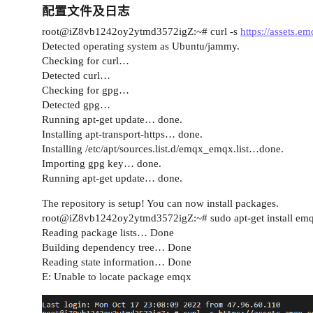
配置文件及日志
root@iZ8vb1242oy2ytmd3572igZ:~# curl -s
https://assets.e
Detected operating system as Ubuntu/jammy.
Checking for curl…
Detected curl…
Checking for gpg…
Detected gpg…
Running apt-get update… done.
Installing apt-transport-https… done.
Installing /etc/apt/sources.list.d/emqx_emqx.list…done.
Importing gpg key… done.
Running apt-get update… done.
The repository is setup! You can now install packages.
root@iZ8vb1242oy2ytmd3572igZ:~# sudo apt-get install em
Reading package lists… Done
Building dependency tree… Done
Reading state information… Done
E: Unable to locate package emqx