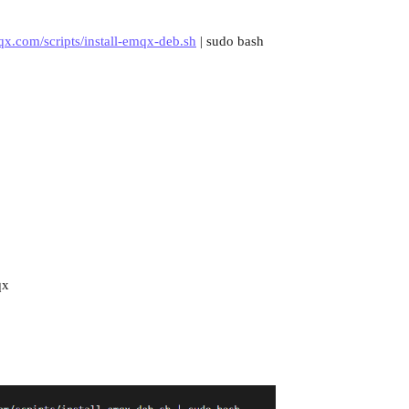
mqx.com/scripts/install-emqx-deb.sh
| sudo bash
qx