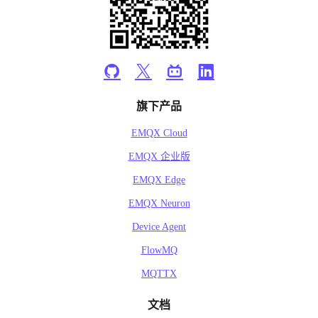
旗下产品
EMQX Cloud
EMQX 企业版
EMQX Edge
EMQX Neuron
Device Agent
FlowMQ
MQTTX
文档