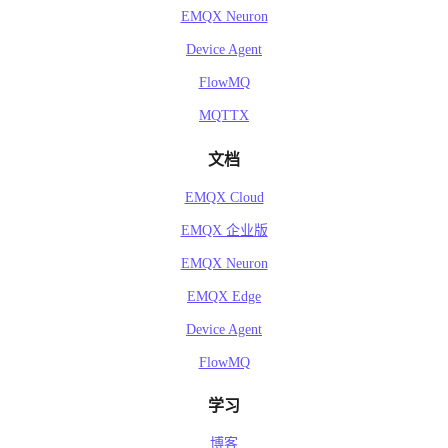
EMQX Neuron
Device Agent
FlowMQ
MQTTX
文档
EMQX Cloud
EMQX 企业版
EMQX Neuron
EMQX Edge
Device Agent
FlowMQ
学习
博客