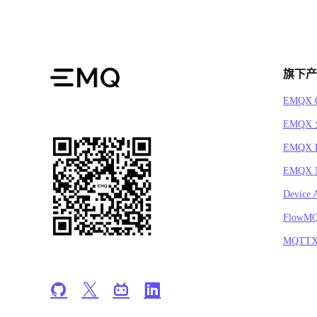
旗下产
EMQX C
EMQX
EMQX 
EMQX N
Device 
FlowM
MQTT