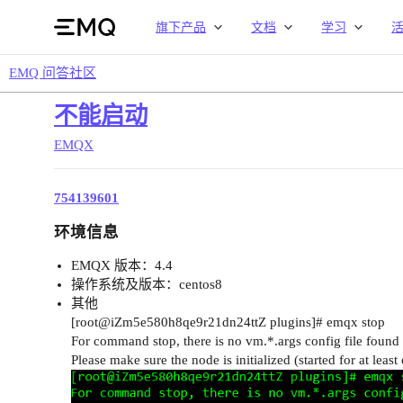
旗下产品
文档
学习
EMQ 问答社区
不能启动
EMQX
754139601
环境信息
EMQX 版本：4.4
操作系统及版本：centos8
其他
[root@iZm5e580h8qe9r21dn24ttZ plugins]# emqx stop
For command stop, there is no vm.*.args config file found 
Please make sure the node is initialized (started for at least