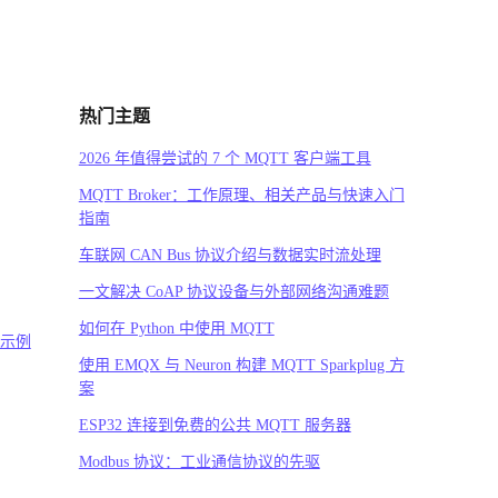
热门主题
2026 年值得尝试的 7 个 MQTT 客户端工具
MQTT Broker：工作原理、相关产品与快速入门
指南
车联网 CAN Bus 协议介绍与数据实时流处理
一文解决 CoAP 协议设备与外部网络沟通难题
如何在 Python 中使用 MQTT
码示例
使用 EMQX 与 Neuron 构建 MQTT Sparkplug 方
案
ESP32 连接到免费的公共 MQTT 服务器
Modbus 协议：工业通信协议的先驱