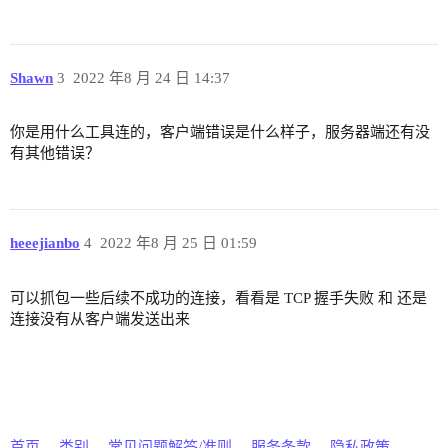
  max_connections = 1024000

  websocket.mqtt_path = "/mqtt"

}

Shawn
3
2022 年8 月 24 日 14:37
listeners.wss.default {

  bind = "0.0.0.0:8084"

  max_connections = 512000

你是用什么工具连的，客户端错误是什么样子，服务器端还有没
  websocket.mqtt_path = "/mqtt"

有其他错误？
  ssl_options {

    keyfile = "etc/certs/key.pem"

    certfile = "etc/certs/cert.pem"

    cacertfile = "etc/certs/cacert.pem"

heeejianbo
4
2022 年8 月 25 日 01:59
  }

}

可以抓包一些后续不成功的连接，看看是 TCP 握手失败 和 还是
连接没有从客户端发送出来
# listeners.quic.default {

#  enabled = true

#  bind = "0.0.0.0:14567"

#  max_connections = 1024000

#  keyfile = "etc/certs/key.pem"

#  certfile = "etc/certs/cert.pem"

#}

首页
类别
常见问题解答/准则
服务条款
隐私政策