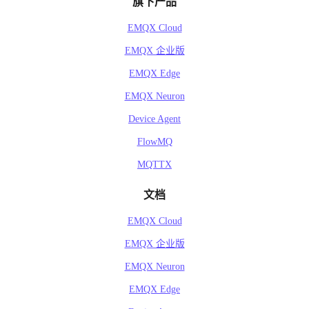
旗下产品
  ]

EMQX Cloud
EMQX 企业版
EMQX Edge
EMQX Neuron
Device Agent
FlowMQ
MQTTX
文档
EMQX Cloud
EMQX 企业版
EMQX Neuron
EMQX Edge