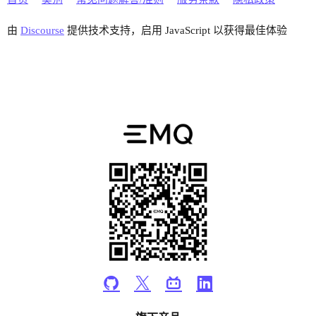
dashboard {

由
Discourse
提供技术支持，启用 JavaScript 以获得最佳体验
    listeners.http {

        bind: 18083

    }

    default_username: "admin"

    default_password: "public"

}

authorization {

  deny_action = ignore

  no_match = allow

  sources =  [

    {

      type = file

      enable = true

      # This file is immutable to EMQX.

      # Once new rules are created from dashboar
      # the file 'data/authz/acl.conf' is used i
      path = "etc/acl.conf"

    }
