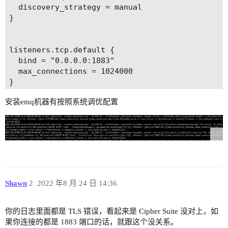
  discovery_strategy = manual

}

listeners.tcp.default {

  bind = "0.0.0.0:1883"

  max_connections = 1024000

}

安装emq机器有按照系统调优配置
listeners.ssl.default {

  bind = "0.0.0.0:8883"

  max_connections = 512000

  ssl_options {

    keyfile = "etc/certs/key.pem"

    certfile = "etc/certs/cert.pem"

    cacertfile = "etc/certs/cacert.pem"

  }

Shawn
2
2022 年8 月 24 日 14:36
}

listeners.ws.default {

你的日志里面都是 TLS 错误，看起来是 Cipher Suite 没对上，如
  bind = "0.0.0.0:8083"

果你连接的都是 1883 端口的话，就跟这个没关系。