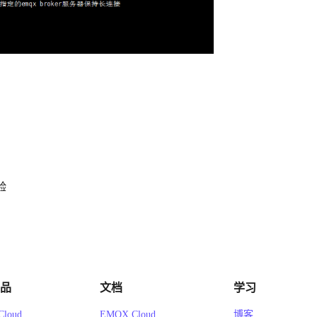
验
品
文档
学习
loud
EMQX Cloud
博客