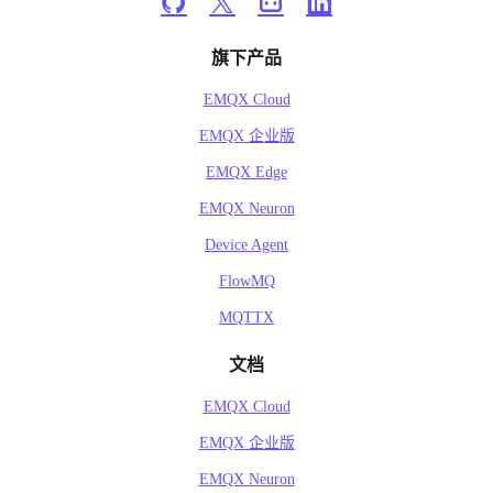
旗下产品
EMQX Cloud
EMQX 企业版
EMQX Edge
EMQX Neuron
Device Agent
FlowMQ
MQTTX
文档
EMQX Cloud
EMQX 企业版
EMQX Neuron