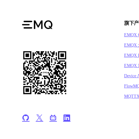
旗下产
EMQX C
EMQX
EMQX 
EMQX N
Device 
FlowM
MQTT