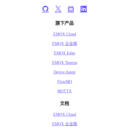
旗下产品
EMQX Cloud
EMQX 企业版
EMQX Edge
EMQX Neuron
Device Agent
FlowMQ
MQTTX
文档
EMQX Cloud
EMQX 企业版