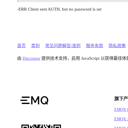
## Redis password.

##

-ERR Client sent AUTH, but no password is set
## Value: String

auth.redis.password = 1111111111

## Redis query timeout

##

## Value: Duration

首页
类别
常见问题解答/准则
服务条款
隐私政策
## auth.redis.query_timeout = 5s

由
Discourse
提供技术支持，启用 JavaScript 以获得最佳体
## Authentication query command.

##

## Value: Redis cmd

##

## Variables:

##  - %u: username

##  - %c: clientid

旗下产
##  - %C: common name of client TLS cert

##  - %d: subject of client TLS cert

EMQX C
##

EMQX
## Examples:

##  - HGET mqtt_user:%u password
