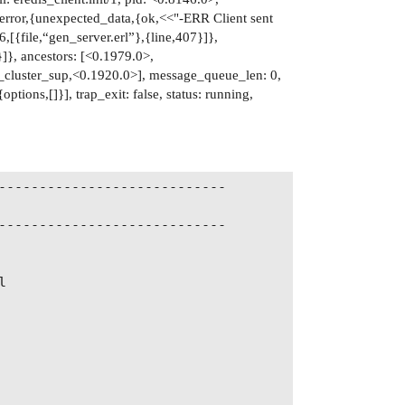
n_error,{unexpected_data,{ok,<<"-ERR Client sent
,[{file,“gen_server.erl”},{line,407}]},
}]}, ancestors: [<0.1979.0>,
_cluster_sup,<0.1920.0>], message_queue_len: 0,
ptions,[]}], trap_exit: false, status: running,
----------------------------

----------------------------


