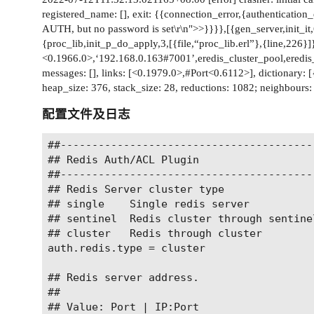
registered_name: [], exit: {{connection_error,{authenticatio
AUTH, but no password is set\r\n">>}}}},[{gen_server,init_it,6
{proc_lib,init_p_do_apply,3,[{file,“proc_lib.erl”},{line,226}]
<0.1966.0>,‘192.168.0.163#7001’,eredis_cluster_pool,eredis
messages: [], links: [<0.1979.0>,#Port<0.6112>], dictionary: [{o
heap_size: 376, stack_size: 28, reductions: 1082; neighbours:
配置文件及日志
##----------------------------------------
## Redis Auth/ACL Plugin

##----------------------------------------
## Redis Server cluster type

## single    Single redis server

## sentinel  Redis cluster through sentinel
## cluster   Redis through cluster

auth.redis.type = cluster

## Redis server address.

##

## Value: Port | IP:Port
