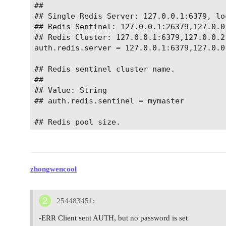
##

## Single Redis Server: 127.0.0.1:6379, loc
## Redis Sentinel: 127.0.0.1:26379,127.0.0
## Redis Cluster: 127.0.0.1:6379,127.0.0.2
auth.redis.server = 127.0.0.1:6379,127.0.0
## Redis sentinel cluster name.

##

## Value: String

## auth.redis.sentinel = mymaster

## Redis pool size.

##

## Value: Number

auth.redis.pool = 8

zhongwencool
## Redis database no.

##

## Value: Number

254483451:
auth.redis.database = 0

-ERR Client sent AUTH, but no password is set