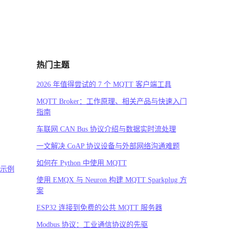
热门主题
2026 年值得尝试的 7 个 MQTT 客户端工具
MQTT Broker：工作原理、相关产品与快速入门
指南
车联网 CAN Bus 协议介绍与数据实时流处理
一文解决 CoAP 协议设备与外部网络沟通难题
如何在 Python 中使用 MQTT
码示例
使用 EMQX 与 Neuron 构建 MQTT Sparkplug 方
案
ESP32 连接到免费的公共 MQTT 服务器
Modbus 协议：工业通信协议的先驱