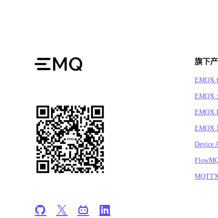
旗下产
EMQX C
EMQX
EMQX 
EMQX N
Device 
FlowM
MQTT