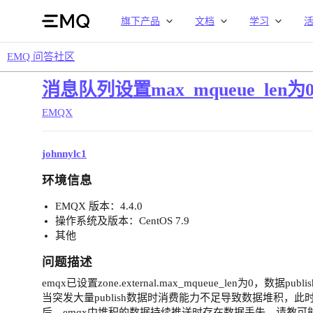
旗下产品
文档
学习
EMQ 问答社区
消息队列设置max_mqueue_len
EMQX
johnnylc1
环境信息
EMQX 版本：4.4.0
操作系统及版本：CentOS 7.9
其他
问题描述
emqx已设置zone.external.max_mqueue_len为0，数据publi
当突发大量publish数据时消费能力不足导致数据堆积，此时e
后，emqx中堆积的数据持续推送时存在数据丢失，请教可