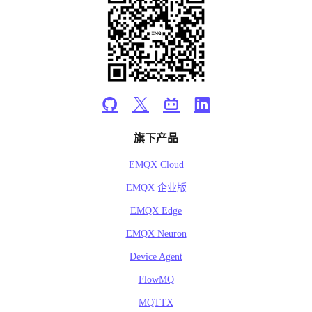
旗下产品
EMQX Cloud
EMQX 企业版
EMQX Edge
EMQX Neuron
Device Agent
FlowMQ
MQTTX