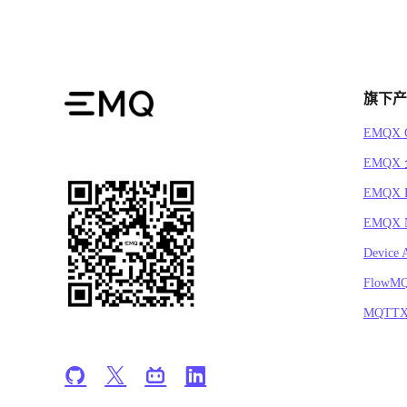
旗下产
EMQX C
EMQX
EMQX 
EMQX N
Device 
FlowM
MQTT