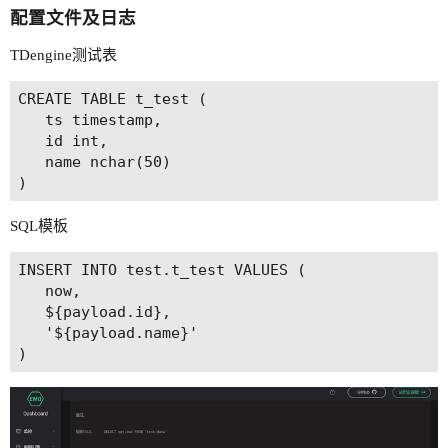
配置文件及日志
TDengine测试表
CREATE TABLE t_test (

   ts timestamp,

   id int,

   name nchar(50)

SQL模板
INSERT INTO test.t_test VALUES (

   now,

   ${payload.id},

   '${payload.name}'
