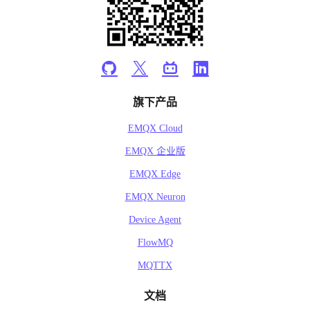
旗下产品
EMQX Cloud
EMQX 企业版
EMQX Edge
EMQX Neuron
Device Agent
FlowMQ
MQTTX
文档