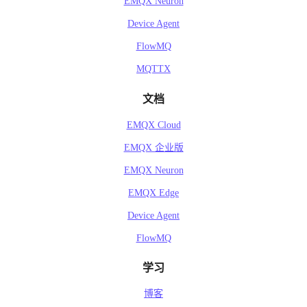
EMQX Neuron
Device Agent
FlowMQ
MQTTX
文档
EMQX Cloud
EMQX 企业版
EMQX Neuron
EMQX Edge
Device Agent
FlowMQ
学习
博客