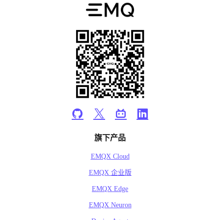
旗下产品
EMQX Cloud
EMQX 企业版
EMQX Edge
EMQX Neuron