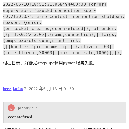
2022-06-10T18:51:31.958494+00:00 [error]
supervisor: 'esockd_connection_sup -
<0.2130.0>', errorContext: connection_shutdown,
reason: {error,
{on_socket_created,econnrefused}}, offender:
[{pid,<0.2213.0>},{name,connection},{mfargs,
{emqx_exproto_conn,start_link,
[[{handler,'protoname:tcp'},{active_n,100},
{idle_timeout,30000},{max_conn_rate,1000}]]}}]
根据日志，好像是emqx rpc调用python服务失败。
heeejianbo
2
2022 年6 月 13 日 01:30
johnnylc1:
econnrefused