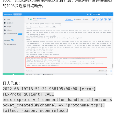
9001，emqx的exproto使用默认配置开启，用tcp客户端连接emqx
的7993会连接自动断开。
日志信息：
2022-06-10T18:51:31.958195+00:00 [error]
[ExProto gClient] CALL
emqx_exproto_v_1_connection_handler_client:on_s
ocket_created(#{channel => 'protoname:tcp'})
failed, reason: econnrefused