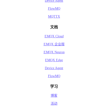
Device Agent
FlowMQ
MQTTX
文档
EMQX Cloud
EMQX 企业版
EMQX Neuron
EMQX Edge
Device Agent
FlowMQ
学习
博客
活动