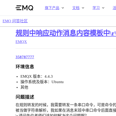
旗下产品
文档
学习
EMQ 问答社区
规则中响应动作消息内容模板中\r
EMQX
358787777
环境信息
EMQX 版本：4.4.3
操作系统及版本：Ubuntu
其他
问题描述
在规则转发的时候，我需要转发一条串口命令，可是命令的结尾需
被当做字符串解析，我如果在消息末班中串口命令后面直接敲
\r,请问各位老师们该如何解决这个问题啊？