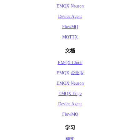
EMQX Neuron
Device Agent
FlowMQ
MQTTX
文档
EMQX Cloud
EMQX 企业版
EMQX Neuron
EMQX Edge
Device Agent
FlowMQ
学习
博客